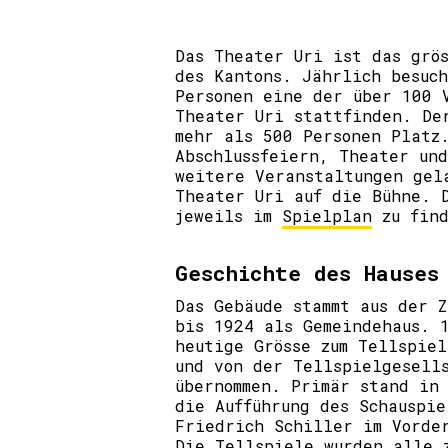
Das Theater Uri ist das grö
des Kantons. Jährlich besuc
Personen eine der über 100 
Theater Uri stattfinden. De
mehr als 500 Personen Platz
Abschlussfeiern, Theater und
weitere Veranstaltungen gel
Theater Uri auf die Bühne. 
jeweils im
Spielplan
zu find
Geschichte des Hauses
Das Gebäude stammt aus der 
bis 1924 als Gemeindehaus. 
heutige Grösse zum Tellspie
und von der Tellspielgesell
übernommen. Primär stand in
die Aufführung des Schauspi
Friedrich Schiller im Vorde
Die Tellspiele wurden alle 