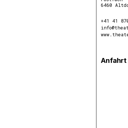
6460 Altd
+41 41 87
info@thea
www.theat
Anfahrt