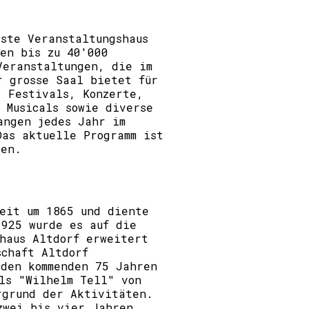
sste Veranstaltungshaus
hen bis zu 40'000
Veranstaltungen, die im
r grosse Saal bietet für
. Festivals, Konzerte,
 Musicals sowie diverse
angen jedes Jahr im
Das aktuelle Programm ist
en.
Zeit um 1865 und diente
1925 wurde es auf die
lhaus Altdorf erweitert
schaft Altdorf
 den kommenden 75 Jahren
els "Wilhelm Tell" von
rgrund der Aktivitäten.
zwei bis vier Jahren