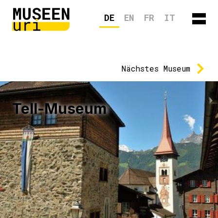
DE
EN
FR
IT
Nächstes
Museum
Tell-Museum